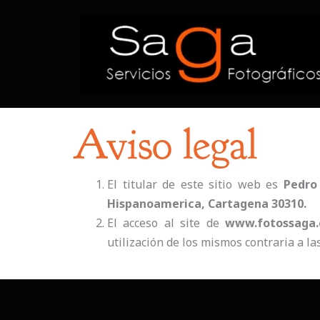
Aviso legal
El titular de este sitio web es
Pedro
Hispanoamerica, Cartagena 30310.
El acceso al site de
www.fotossaga
utilización de los mismos contraria a l