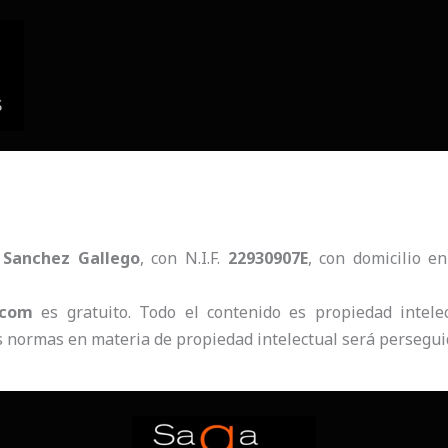
 Sanchez Gallego
, con N.I.F.
22930907E
, con domicilio e
.com
es gratuito. Todo el contenido es propiedad intel
as normas en materia de propiedad intelectual será perseguid