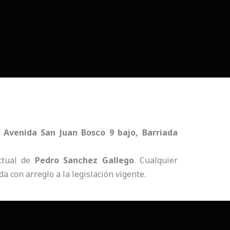
n
Avenida San Juan Bosco 9 bajo, Barriada
ectual de
Pedro Sanchez Gallego
. Cualquier
a con arreglo a la legislación vigente.